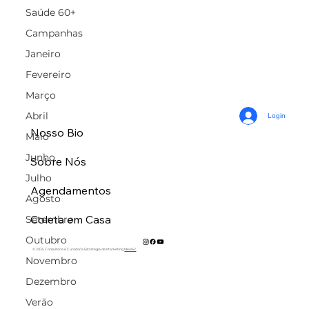
Saúde 60+
Campanhas
Janeiro
Fevereiro
Março
Abril
Login
Nosso Bio
Maio
Junho
Sobre Nós
Julho
Agendamentos
Agosto
Coleta em Casa
Setembro
Outubro
© 2035 Consultoria e Curadoria Estratégia de Marketing
Ideal42
.
Novembro
Dezembro
Verão